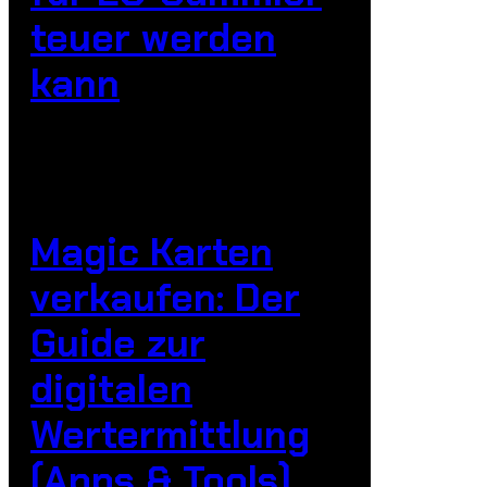
teuer werden
kann
Magic Karten
verkaufen: Der
Guide zur
digitalen
Wertermittlung
(Apps & Tools)