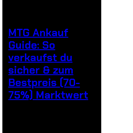
MTG Ankauf
Guide: So
verkaufst du
sicher & zum
Bestpreis (70-
75%) Marktwert