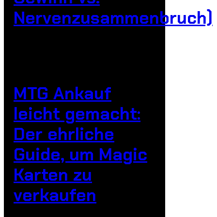
Nervenzusammenbruch)
MTG Ankauf
leicht gemacht:
Der ehrliche
Guide, um Magic
Karten zu
verkaufen